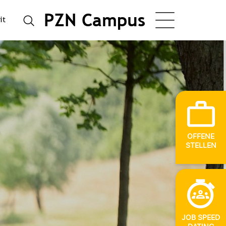
PZN Campus
it
OFFENE
STELLEN
JOB SPEED